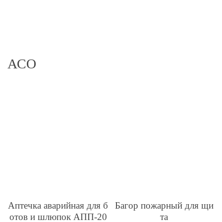
АСО
Аптечка аварийная для б
Багор пожарный для щи
отов и шлюпок АПП-20
та