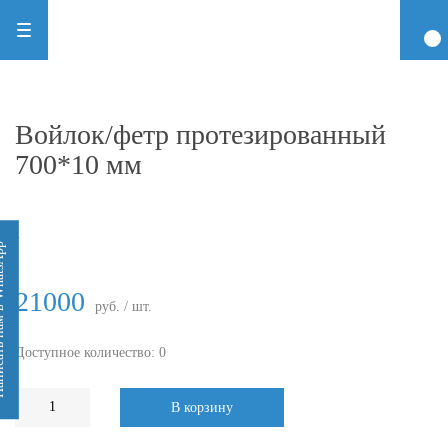
Войлок/фетр протезированный
700*10 мм
-
 WhatsApp
21000
руб. / шт.
Доступное количество: 0
В корзину