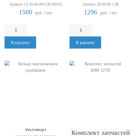
Артикул: Сб.20-04-08-6 Д6 (06/02)
Артикул: 20-04-08-1 Д6
h= 4,75 мм
коленчатого h=6 мм
1500
1296
руб. / шт.
руб. / шт.
В корзину
В корзину
Кольцо
Комплект запчастей