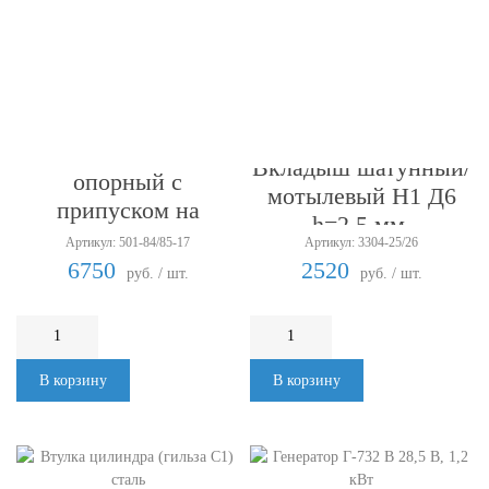
Вкладыш упорно-
Вкладыш шатунный/
опорный с
мотылевый Н1 Д6
припуском на
h=2,5 мм.
обработку
Артикул: 501-84/85-17
Артикул: 3304-25/26
6750
2520
руб. / шт.
руб. / шт.
В корзину
В корзину