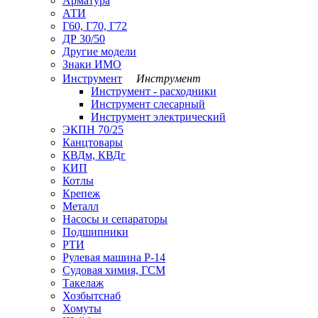
Арматура
АТИ
Г60, Г70, Г72
ДР 30/50
Другие модели
Знаки ИМО
Инструмент
Инструмент
Инструмент - расходники
Инструмент слесарный
Инструмент электрический
ЭКПН 70/25
Канцтовары
КВДм, КВДг
КИП
Котлы
Крепеж
Металл
Насосы и сепараторы
Подшипники
РТИ
Рулевая машина Р-14
Судовая химия, ГСМ
Такелаж
Хозбытснаб
Хомуты