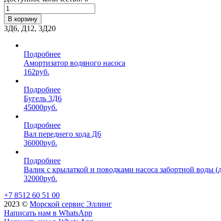
В корзину
3Д6, Д12, 3Д20
Подробнее
Амортизатор водяного насоса
162
руб.
Подробнее
Бугель 3Д6
45000
руб.
Подробнее
Вал переднего хода Д6
36000
руб.
Подробнее
Валик с крылаткой и поводками насоса забортной воды (д
32000
руб.
+7 8512 60 51 00
2023 ©️
Морской сервис Эллинг
Написать нам в WhatsApp