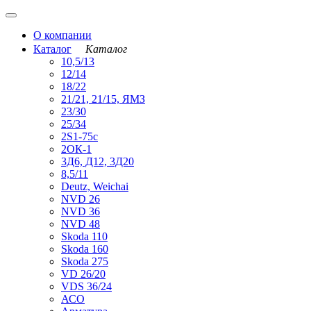
О компании
Каталог
Каталог
10,5/13
12/14
18/22
21/21, 21/15, ЯМЗ
23/30
25/34
2S1-75с
2ОК-1
3Д6, Д12, 3Д20
8,5/11
Deutz, Weichai
NVD 26
NVD 36
NVD 48
Skoda 110
Skoda 160
Skoda 275
VD 26/20
VDS 36/24
АСО