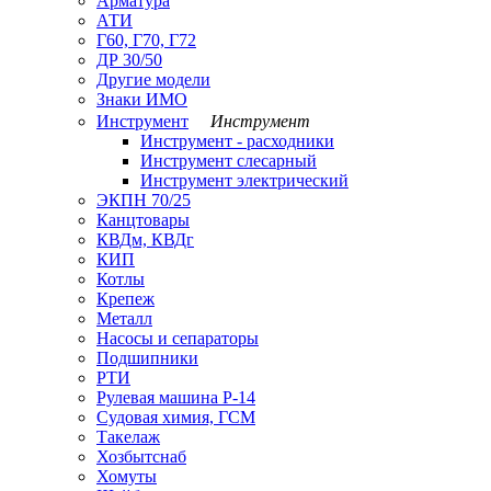
Арматура
АТИ
Г60, Г70, Г72
ДР 30/50
Другие модели
Знаки ИМО
Инструмент
Инструмент
Инструмент - расходники
Инструмент слесарный
Инструмент электрический
ЭКПН 70/25
Канцтовары
КВДм, КВДг
КИП
Котлы
Крепеж
Металл
Насосы и сепараторы
Подшипники
РТИ
Рулевая машина Р-14
Судовая химия, ГСМ
Такелаж
Хозбытснаб
Хомуты