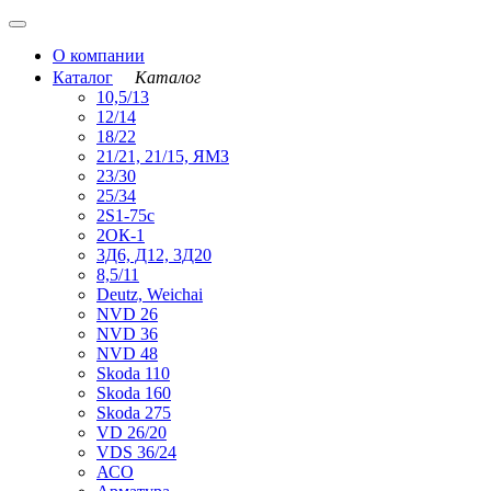
О компании
Каталог
Каталог
10,5/13
12/14
18/22
21/21, 21/15, ЯМЗ
23/30
25/34
2S1-75с
2ОК-1
3Д6, Д12, 3Д20
8,5/11
Deutz, Weichai
NVD 26
NVD 36
NVD 48
Skoda 110
Skoda 160
Skoda 275
VD 26/20
VDS 36/24
АСО