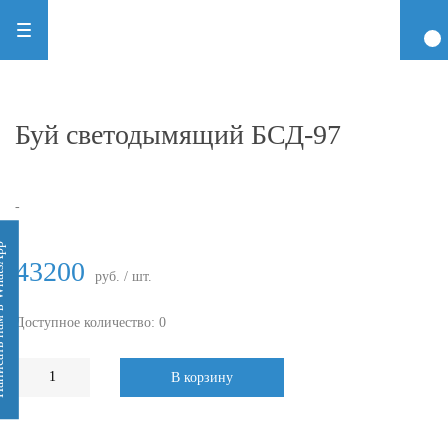
Буй светодымящий БСД-97
-
 WhatsApp
43200
руб. / шт.
Доступное количество: 0
В корзину