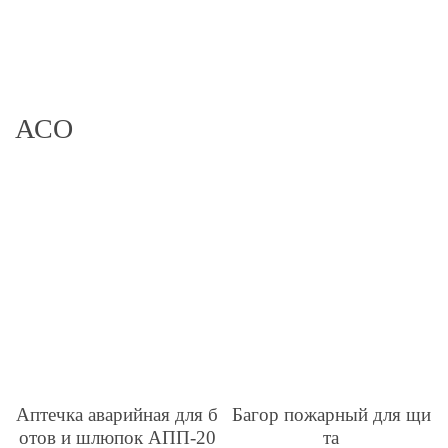
АСО
Аптечка аварийная для б
Багор пожарный для щи
отов и шлюпок АПП-20
та