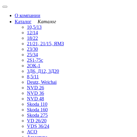
О компании
Каталог
Каталог
10,5/13
12/14
18/22
21/21, 21/15, ЯМЗ
23/30
25/34
2S1-75с
2ОК-1
3Д6, Д12, 3Д20
8,5/11
Deutz, Weichai
NVD 26
NVD 36
NVD 48
Skoda 110
Skoda 160
Skoda 275
VD 26/20
VDS 36/24
АСО