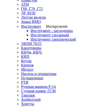
Арматура
АТИ
Г60, Г70, Г72
ДР 30/50
Другие модели
Знаки ИМО
Инструмент
Инструмент
Инструмент - расходники
Инструмент слесарный
Инструмент электрический
ЭКПН 70/25
Канцтовары
КВДм, КВДг
КИП
Котлы
Крепеж
Металл
Насосы и сепараторы
Подшипники
РТИ
Рулевая машина Р-14
Судовая химия, ГСМ
Такелаж
Хозбытснаб
Хомуты