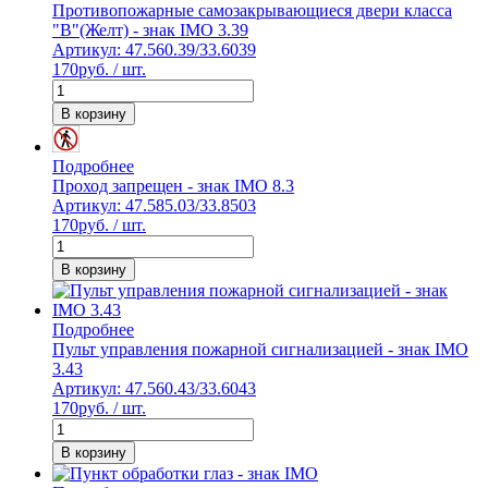
Противопожарные самозакрывающиеся двери класса
"В"(Желт) - знак IMO 3.39
Артикул: 47.560.39/33.6039
170
руб. / шт.
В корзину
Подробнее
Проход запрещен - знак IMO 8.3
Артикул: 47.585.03/33.8503
170
руб. / шт.
В корзину
Подробнее
Пульт управления пожарной сигнализацией - знак IMO
3.43
Артикул: 47.560.43/33.6043
170
руб. / шт.
В корзину