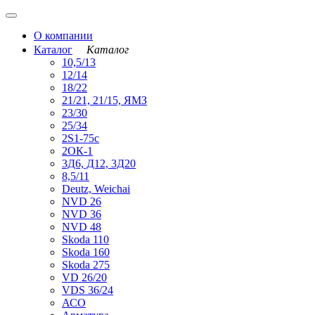
О компании
Каталог
Каталог
10,5/13
12/14
18/22
21/21, 21/15, ЯМЗ
23/30
25/34
2S1-75с
2ОК-1
3Д6, Д12, 3Д20
8,5/11
Deutz, Weichai
NVD 26
NVD 36
NVD 48
Skoda 110
Skoda 160
Skoda 275
VD 26/20
VDS 36/24
АСО