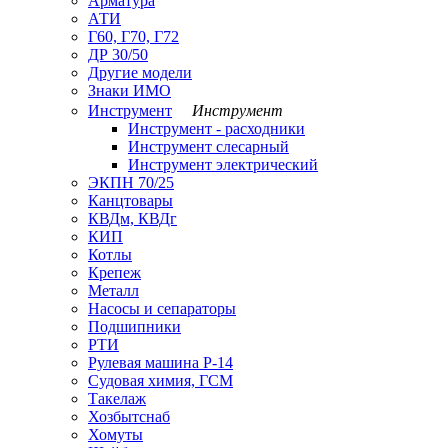
Арматура
АТИ
Г60, Г70, Г72
ДР 30/50
Другие модели
Знаки ИМО
Инструмент
Инструмент
Инструмент - расходники
Инструмент слесарный
Инструмент электрический
ЭКПН 70/25
Канцтовары
КВДм, КВДг
КИП
Котлы
Крепеж
Металл
Насосы и сепараторы
Подшипники
РТИ
Рулевая машина Р-14
Судовая химия, ГСМ
Такелаж
Хозбытснаб
Хомуты