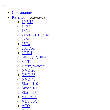
О компании
Каталог
Каталог
10,5/13
12/14
18/22
21/21, 21/15, ЯМЗ
23/30
25/34
2S1-75с
2ОК-1
3Д6, Д12, 3Д20
8,5/11
Deutz, Weichai
NVD 26
NVD 36
NVD 48
Skoda 110
Skoda 160
Skoda 275
VD 26/20
VDS 36/24
АСО