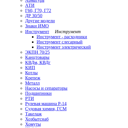
Арматура
АТИ
Г60, Г70, Г72
ДР 30/50
Другие модели
Знаки ИМО
Инструмент
Инструмент
Инструмент - расходники
Инструмент слесарный
Инструмент электрический
ЭКПН 70/25
Канцтовары
КВДм, КВДг
КИП
Котлы
Крепеж
Металл
Насосы и сепараторы
Подшипники
РТИ
Рулевая машина Р-14
Судовая химия, ГСМ
Такелаж
Хозбытснаб
Хомуты