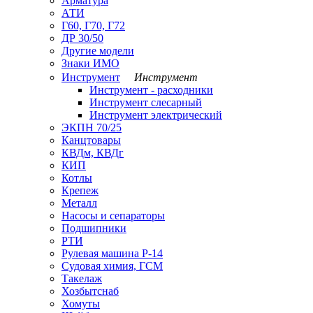
Арматура
АТИ
Г60, Г70, Г72
ДР 30/50
Другие модели
Знаки ИМО
Инструмент
Инструмент
Инструмент - расходники
Инструмент слесарный
Инструмент электрический
ЭКПН 70/25
Канцтовары
КВДм, КВДг
КИП
Котлы
Крепеж
Металл
Насосы и сепараторы
Подшипники
РТИ
Рулевая машина Р-14
Судовая химия, ГСМ
Такелаж
Хозбытснаб
Хомуты