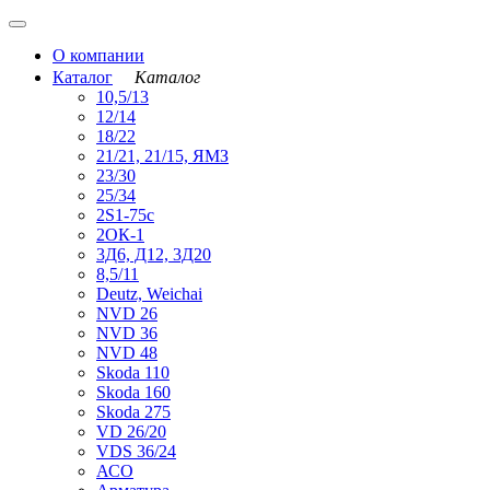
О компании
Каталог
Каталог
10,5/13
12/14
18/22
21/21, 21/15, ЯМЗ
23/30
25/34
2S1-75с
2ОК-1
3Д6, Д12, 3Д20
8,5/11
Deutz, Weichai
NVD 26
NVD 36
NVD 48
Skoda 110
Skoda 160
Skoda 275
VD 26/20
VDS 36/24
АСО