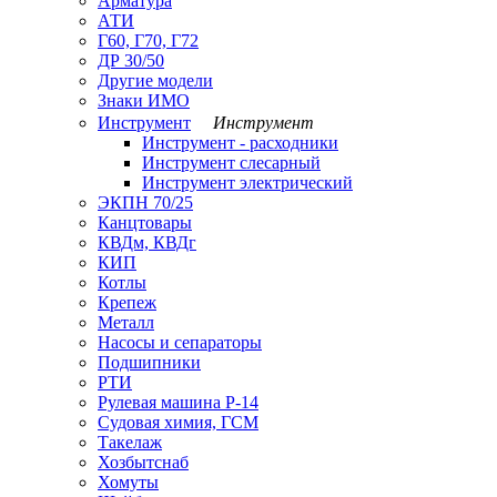
Арматура
АТИ
Г60, Г70, Г72
ДР 30/50
Другие модели
Знаки ИМО
Инструмент
Инструмент
Инструмент - расходники
Инструмент слесарный
Инструмент электрический
ЭКПН 70/25
Канцтовары
КВДм, КВДг
КИП
Котлы
Крепеж
Металл
Насосы и сепараторы
Подшипники
РТИ
Рулевая машина Р-14
Судовая химия, ГСМ
Такелаж
Хозбытснаб
Хомуты