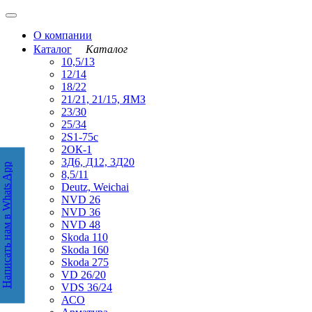
О компании
Каталог
Каталог
10,5/13
12/14
18/22
21/21, 21/15, ЯМЗ
23/30
25/34
2S1-75с
2ОК-1
3Д6, Д12, 3Д20
Написать нам в Whats App
аписать нам в WhatsApp
8,5/11
Deutz, Weichai
NVD 26
NVD 36
NVD 48
Skoda 110
Skoda 160
Skoda 275
VD 26/20
VDS 36/24
АСО