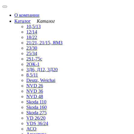
О компании
Каталог
Каталог
10,5/13
12/14
18/22
21/21, 21/15, ЯМЗ
23/30
25/34
2S1-75с
2ОК-1
3Д6, Д12, 3Д20
8,5/11
Deutz, Weichai
NVD 26
NVD 36
NVD 48
Skoda 110
Skoda 160
Skoda 275
VD 26/20
VDS 36/24
АСО