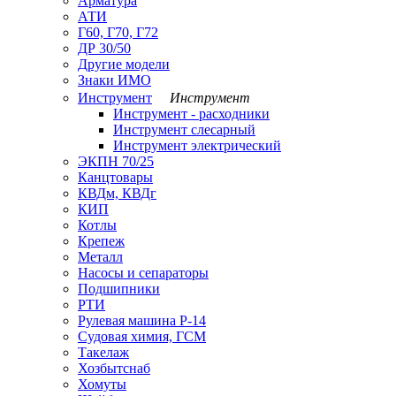
Арматура
АТИ
Г60, Г70, Г72
ДР 30/50
Другие модели
Знаки ИМО
Инструмент
Инструмент
Инструмент - расходники
Инструмент слесарный
Инструмент электрический
ЭКПН 70/25
Канцтовары
КВДм, КВДг
КИП
Котлы
Крепеж
Металл
Насосы и сепараторы
Подшипники
РТИ
Рулевая машина Р-14
Судовая химия, ГСМ
Такелаж
Хозбытснаб
Хомуты