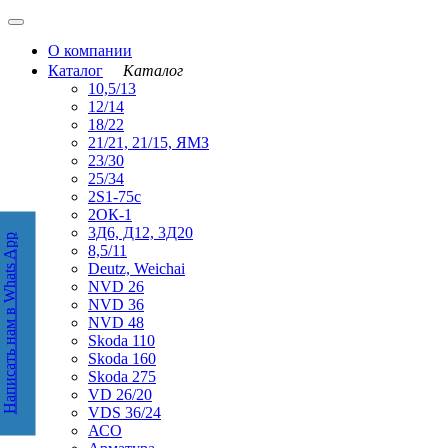
О компании
Каталог
Каталог
10,5/13
12/14
18/22
21/21, 21/15, ЯМЗ
23/30
25/34
2S1-75с
2ОК-1
3Д6, Д12, 3Д20
Написать нам в Whats App
аписать нам в WhatsApp
8,5/11
Deutz, Weichai
NVD 26
NVD 36
NVD 48
Skoda 110
Skoda 160
Skoda 275
VD 26/20
VDS 36/24
АСО