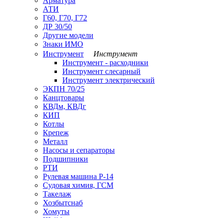
Арматура
АТИ
Г60, Г70, Г72
ДР 30/50
Другие модели
Знаки ИМО
Инструмент
Инструмент
Инструмент - расходники
Инструмент слесарный
Инструмент электрический
ЭКПН 70/25
Канцтовары
КВДм, КВДг
КИП
Котлы
Крепеж
Металл
Насосы и сепараторы
Подшипники
РТИ
Рулевая машина Р-14
Судовая химия, ГСМ
Такелаж
Хозбытснаб
Хомуты