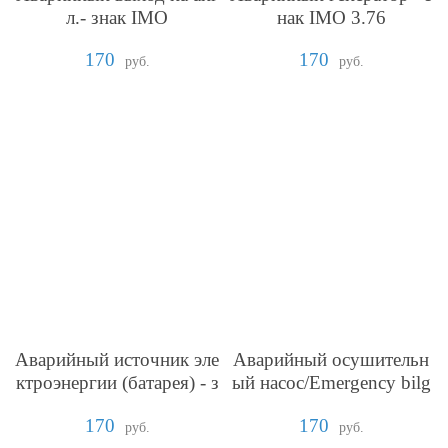
л.- знак IMO
нак IMO 3.76
170
170
руб.
руб.
Аварийный источник эле
Аварийный осушительн
ктроэнергии (батарея) - з
ый насос/Emergency bilg
нак IMO 10.117
e pump - знак IMO 3.22
170
170
руб.
руб.