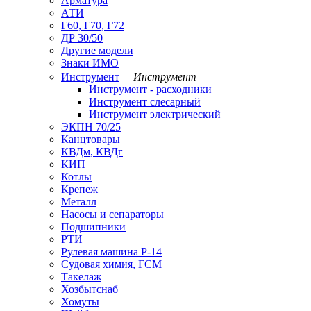
Арматура
АТИ
Г60, Г70, Г72
ДР 30/50
Другие модели
Знаки ИМО
Инструмент
Инструмент
Инструмент - расходники
Инструмент слесарный
Инструмент электрический
ЭКПН 70/25
Канцтовары
КВДм, КВДг
КИП
Котлы
Крепеж
Металл
Насосы и сепараторы
Подшипники
РТИ
Рулевая машина Р-14
Судовая химия, ГСМ
Такелаж
Хозбытснаб
Хомуты