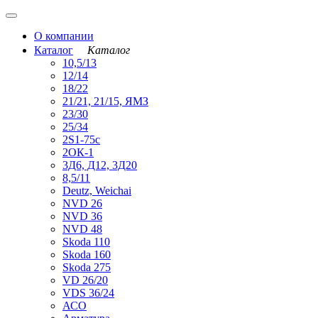
О компании
Каталог
Каталог
10,5/13
12/14
18/22
21/21, 21/15, ЯМЗ
23/30
25/34
2S1-75с
2ОК-1
3Д6, Д12, 3Д20
8,5/11
Deutz, Weichai
NVD 26
NVD 36
NVD 48
Skoda 110
Skoda 160
Skoda 275
VD 26/20
VDS 36/24
АСО