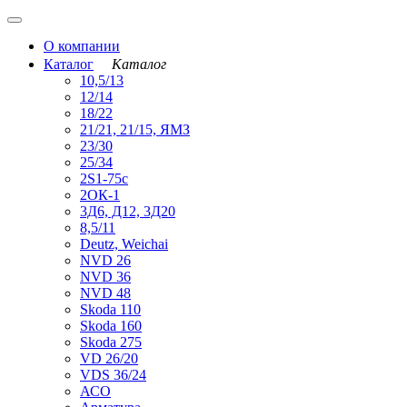
О компании
Каталог
Каталог
10,5/13
12/14
18/22
21/21, 21/15, ЯМЗ
23/30
25/34
2S1-75с
2ОК-1
3Д6, Д12, 3Д20
8,5/11
Deutz, Weichai
NVD 26
NVD 36
NVD 48
Skoda 110
Skoda 160
Skoda 275
VD 26/20
VDS 36/24
АСО