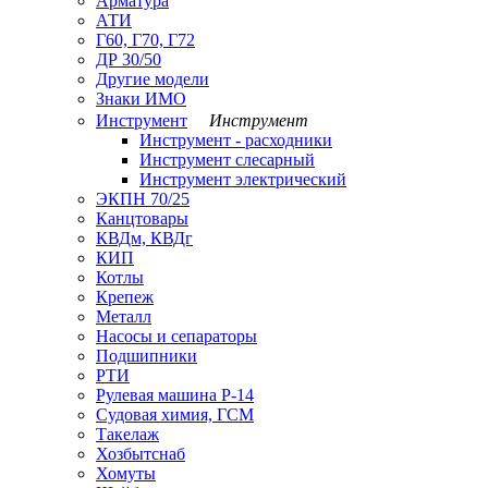
Арматура
АТИ
Г60, Г70, Г72
ДР 30/50
Другие модели
Знаки ИМО
Инструмент
Инструмент
Инструмент - расходники
Инструмент слесарный
Инструмент электрический
ЭКПН 70/25
Канцтовары
КВДм, КВДг
КИП
Котлы
Крепеж
Металл
Насосы и сепараторы
Подшипники
РТИ
Рулевая машина Р-14
Судовая химия, ГСМ
Такелаж
Хозбытснаб
Хомуты