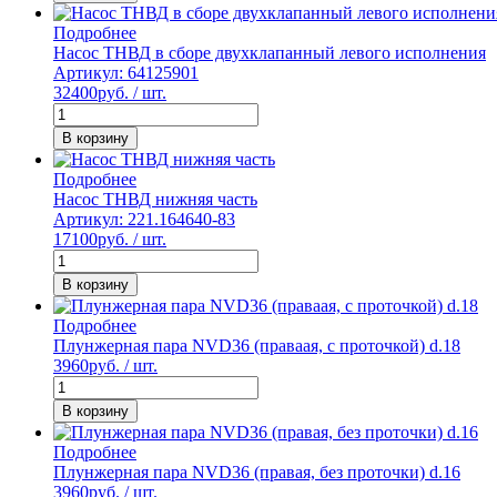
Подробнее
Насос ТНВД в сборе двухклапанный левого исполнения
Артикул: 64125901
32400
руб. / шт.
В корзину
Подробнее
Насос ТНВД нижняя часть
Артикул: 221.164640-83
17100
руб. / шт.
В корзину
Подробнее
Плунжерная пара NVD36 (праваая, с проточкой) d.18
3960
руб. / шт.
В корзину
Подробнее
Плунжерная пара NVD36 (правая, без проточки) d.16
3960
руб. / шт.