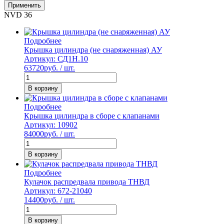
Применить
NVD 36
Подробнее
Крышка цилиндра (не снаряженная) АУ
Артикул: СД1Н.10
63720
руб. / шт.
В корзину
Подробнее
Крышка цилиндра в сборе с клапанами
Артикул: 10902
84000
руб. / шт.
В корзину
Подробнее
Кулачок распредвала привода ТНВД
Артикул: 672-21040
14400
руб. / шт.
В корзину