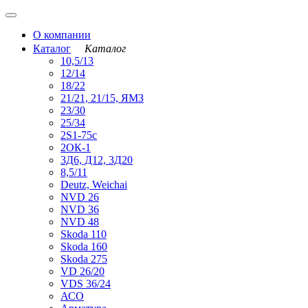
О компании
Каталог
Каталог
10,5/13
12/14
18/22
21/21, 21/15, ЯМЗ
23/30
25/34
2S1-75с
2ОК-1
3Д6, Д12, 3Д20
8,5/11
Deutz, Weichai
NVD 26
NVD 36
NVD 48
Skoda 110
Skoda 160
Skoda 275
VD 26/20
VDS 36/24
АСО