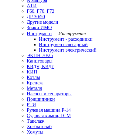
Арматура
АТИ
Г60, Г70, Г72
ДР 30/50
Другие модели
Знаки ИМО
Инструмент
Инструмент
Инструмент - расходники
Инструмент слесарный
Инструмент электрический
ЭКПН 70/25
Канцтовары
КВДм, КВДг
КИП
Котлы
Крепеж
Металл
Насосы и сепараторы
Подшипники
РТИ
Рулевая машина Р-14
Судовая химия, ГСМ
Такелаж
Хозбытснаб
Хомуты