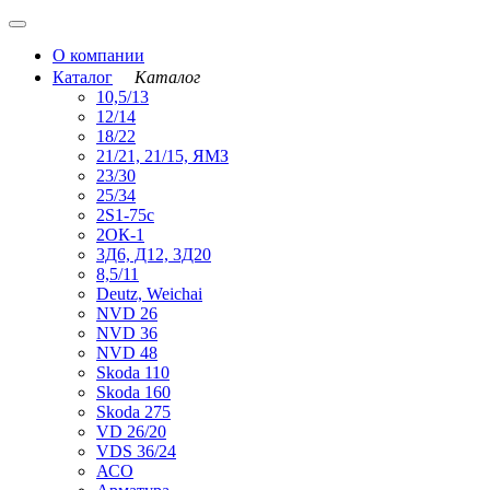
О компании
Каталог
Каталог
10,5/13
12/14
18/22
21/21, 21/15, ЯМЗ
23/30
25/34
2S1-75с
2ОК-1
3Д6, Д12, 3Д20
8,5/11
Deutz, Weichai
NVD 26
NVD 36
NVD 48
Skoda 110
Skoda 160
Skoda 275
VD 26/20
VDS 36/24
АСО