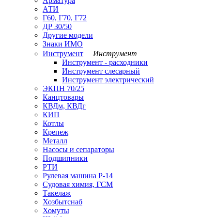
Арматура
АТИ
Г60, Г70, Г72
ДР 30/50
Другие модели
Знаки ИМО
Инструмент
Инструмент
Инструмент - расходники
Инструмент слесарный
Инструмент электрический
ЭКПН 70/25
Канцтовары
КВДм, КВДг
КИП
Котлы
Крепеж
Металл
Насосы и сепараторы
Подшипники
РТИ
Рулевая машина Р-14
Судовая химия, ГСМ
Такелаж
Хозбытснаб
Хомуты