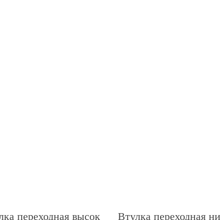
лка переходная высок
Втулка переходная ни