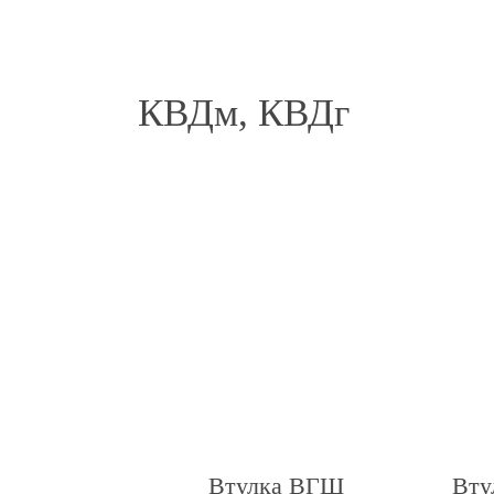
КВДм, КВДг
Втулка ВГШ
Вту