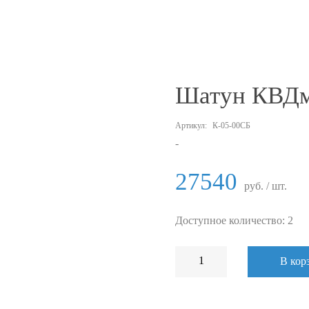
Шатун КВД
Артикул:
К-05-00СБ
-
27540
руб. / шт.
Доступное количество: 2
В кор