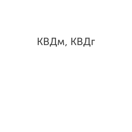
КВДм, КВДг