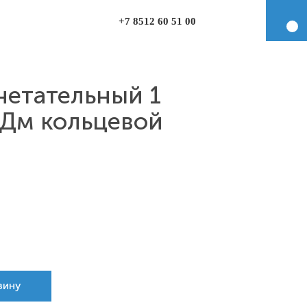
+7 8512 60 51 00
нетательный 1
ВДм кольцевой
зину