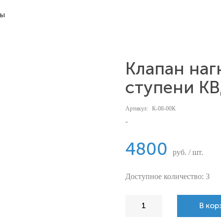
ты
Клапан наг
ступени К
Артикул:
К-08-00К
-
4800
руб. / шт.
Доступное количество: 3
В кор