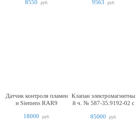
8550
9563
руб.
руб.
Датчик контроля пламен
Клапан электромагнитны
и Siemens RAR9
й ч. № 587-35.9192-02 с
ЗиПом
18000
85000
руб.
руб.