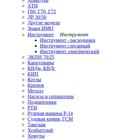
Арматура
АТИ
Г60, Г70, Г72
ДР 30/50
Другие модели
Знаки ИМО
Инструмент
Инструмент
Инструмент - расходники
Инструмент слесарный
Инструмент электрический
ЭКПН 70/25
Канцтовары
КВДм, КВДг
КИП
Котлы
Крепеж
Металл
Насосы и сепараторы
Подшипники
РТИ
Рулевая машина Р-14
Судовая химия, ГСМ
Такелаж
Хозбытснаб
Хомуты