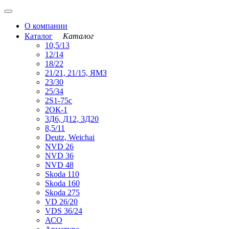
О компании
Каталог
Каталог
10,5/13
12/14
18/22
21/21, 21/15, ЯМЗ
23/30
25/34
2S1-75с
2ОК-1
3Д6, Д12, 3Д20
8,5/11
Deutz, Weichai
NVD 26
NVD 36
NVD 48
Skoda 110
Skoda 160
Skoda 275
VD 26/20
VDS 36/24
АСО