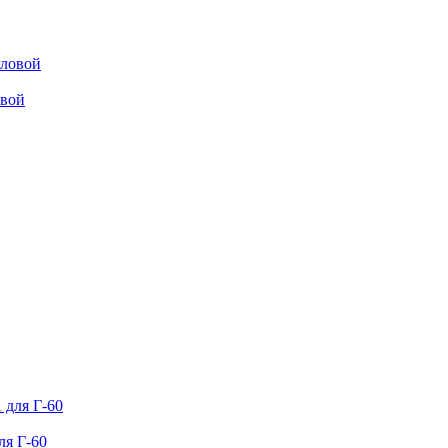
овой
ля Г-60