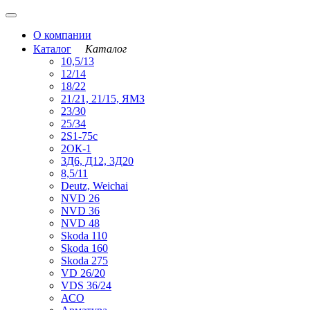
О компании
Каталог
Каталог
10,5/13
12/14
18/22
21/21, 21/15, ЯМЗ
23/30
25/34
2S1-75с
2ОК-1
3Д6, Д12, 3Д20
8,5/11
Deutz, Weichai
NVD 26
NVD 36
NVD 48
Skoda 110
Skoda 160
Skoda 275
VD 26/20
VDS 36/24
АСО