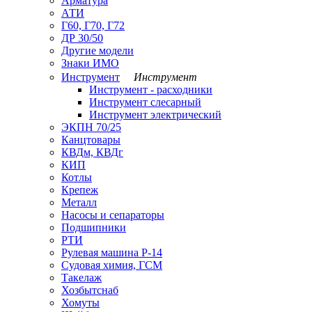
Арматура
АТИ
Г60, Г70, Г72
ДР 30/50
Другие модели
Знаки ИМО
Инструмент
Инструмент
Инструмент - расходники
Инструмент слесарный
Инструмент электрический
ЭКПН 70/25
Канцтовары
КВДм, КВДг
КИП
Котлы
Крепеж
Металл
Насосы и сепараторы
Подшипники
РТИ
Рулевая машина Р-14
Судовая химия, ГСМ
Такелаж
Хозбытснаб
Хомуты