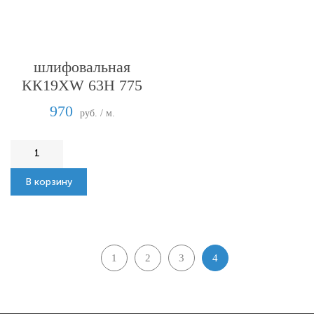
Шкурка
шлифовальная
КК19XW 63Н 775
мм
970
руб. / м.
В корзину
1
2
3
4