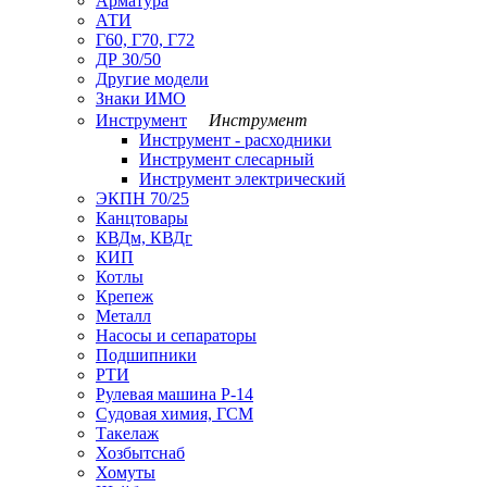
Арматура
АТИ
Г60, Г70, Г72
ДР 30/50
Другие модели
Знаки ИМО
Инструмент
Инструмент
Инструмент - расходники
Инструмент слесарный
Инструмент электрический
ЭКПН 70/25
Канцтовары
КВДм, КВДг
КИП
Котлы
Крепеж
Металл
Насосы и сепараторы
Подшипники
РТИ
Рулевая машина Р-14
Судовая химия, ГСМ
Такелаж
Хозбытснаб
Хомуты