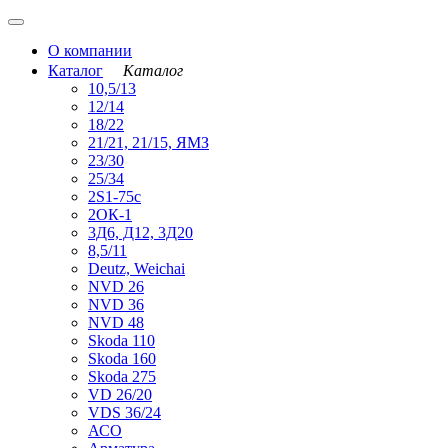
О компании
Каталог
Каталог
10,5/13
12/14
18/22
21/21, 21/15, ЯМЗ
23/30
25/34
2S1-75с
2ОК-1
3Д6, Д12, 3Д20
8,5/11
Deutz, Weichai
NVD 26
NVD 36
NVD 48
Skoda 110
Skoda 160
Skoda 275
VD 26/20
VDS 36/24
АСО