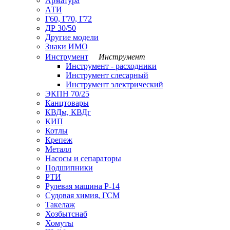
Арматура
АТИ
Г60, Г70, Г72
ДР 30/50
Другие модели
Знаки ИМО
Инструмент
Инструмент
Инструмент - расходники
Инструмент слесарный
Инструмент электрический
ЭКПН 70/25
Канцтовары
КВДм, КВДг
КИП
Котлы
Крепеж
Металл
Насосы и сепараторы
Подшипники
РТИ
Рулевая машина Р-14
Судовая химия, ГСМ
Такелаж
Хозбытснаб
Хомуты