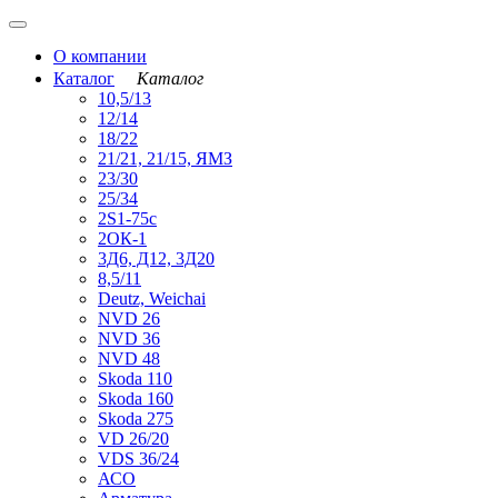
О компании
Каталог
Каталог
10,5/13
12/14
18/22
21/21, 21/15, ЯМЗ
23/30
25/34
2S1-75с
2ОК-1
3Д6, Д12, 3Д20
8,5/11
Deutz, Weichai
NVD 26
NVD 36
NVD 48
Skoda 110
Skoda 160
Skoda 275
VD 26/20
VDS 36/24
АСО