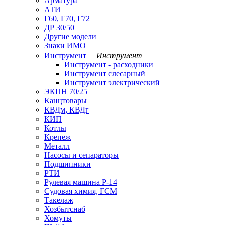
Арматура
АТИ
Г60, Г70, Г72
ДР 30/50
Другие модели
Знаки ИМО
Инструмент
Инструмент
Инструмент - расходники
Инструмент слесарный
Инструмент электрический
ЭКПН 70/25
Канцтовары
КВДм, КВДг
КИП
Котлы
Крепеж
Металл
Насосы и сепараторы
Подшипники
РТИ
Рулевая машина Р-14
Судовая химия, ГСМ
Такелаж
Хозбытснаб
Хомуты