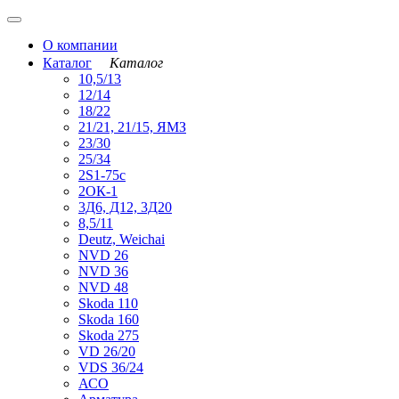
О компании
Каталог
Каталог
10,5/13
12/14
18/22
21/21, 21/15, ЯМЗ
23/30
25/34
2S1-75с
2ОК-1
3Д6, Д12, 3Д20
8,5/11
Deutz, Weichai
NVD 26
NVD 36
NVD 48
Skoda 110
Skoda 160
Skoda 275
VD 26/20
VDS 36/24
АСО