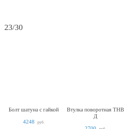
23/30
Болт шатуна с гайкой
Втулка поворотная ТНВ
Д
4248
руб.
2700
руб.