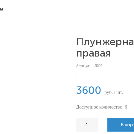
ты
Плунжерная
правая
Артикул:
1-5002
-
3600
руб. / шт.
Доступное количество: 6
В кор