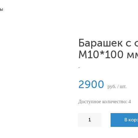
ты
Барашек с
М10*100 м
-
2900
руб. / шт.
Доступное количество: 4
В кор