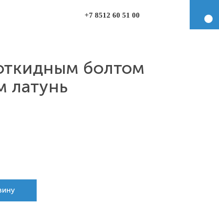
+7 8512 60 51 00
 откидным болтом
м латунь
зину