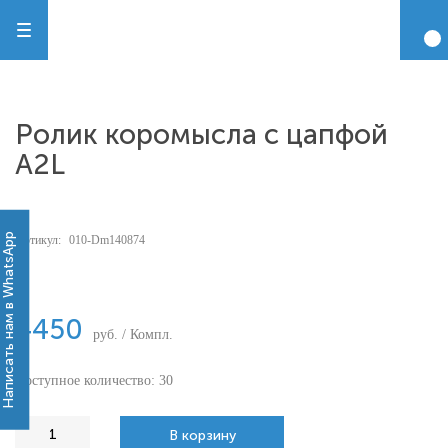
Ролик коромысла с цапфой
A2L
Написать нам в WhatsApp
Артикул:
010-Dm140874
-
4450
руб. / Компл.
Доступное количество: 30
В корзину