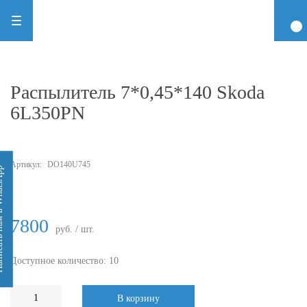
Распылитель 7*0,45*140 Skoda
6L350PN
Артикул:
DO140U745
 WhatsApp
-
7800
руб. / шт.
Доступное количество: 10
В корзину