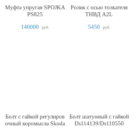
Муфта упругая SPOJKA
Ролик с осью толкателя
PS825
ТНВД A2L
140000
5450
руб.
руб.
Болт с гайкой регулиров
Болт шатунный с гайкой
очный коромысла Skoda
Ds114139/Ds110550
275