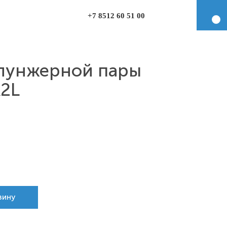
+7 8512 60 51 00
лунжерной пары
A2L
зину