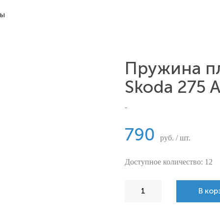
ты
Пружина п
Skoda 275 
-
790
руб. / шт.
Доступное количество: 12
В кор