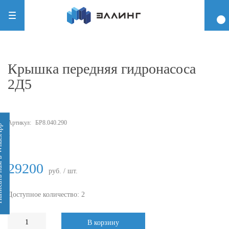
Крышка передняя гидронасоса
2Д5
Артикул:
БР8.040.290
 WhatsApp
-
29200
руб. / шт.
Доступное количество: 2
В корзину