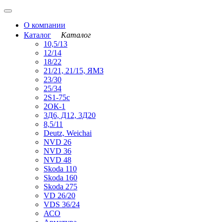
О компании
Каталог
Каталог
10,5/13
12/14
18/22
21/21, 21/15, ЯМЗ
23/30
25/34
2S1-75с
2ОК-1
3Д6, Д12, 3Д20
8,5/11
Deutz, Weichai
NVD 26
NVD 36
NVD 48
Skoda 110
Skoda 160
Skoda 275
VD 26/20
VDS 36/24
АСО