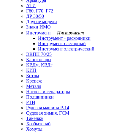
Арматура
АТИ
Г60, Г70, Г72
ДР 30/50
Другие модели
Знаки ИМО
Инструмент
Инструмент
Инструмент - расходники
Инструмент слесарный
Инструмент электрический
ЭКПН 70/25
Канцтовары
КВДм, КВДг
КИП
Котлы
Крепеж
Металл
Насосы и сепараторы
Подшипники
РТИ
Рулевая машина Р-14
Судовая химия, ГСМ
Такелаж
Хозбытснаб
Хомуты