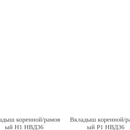
адыш коренной/рамов
Вкладыш коренной/р
ый Н1 НВД36
ый Р1 НВД36