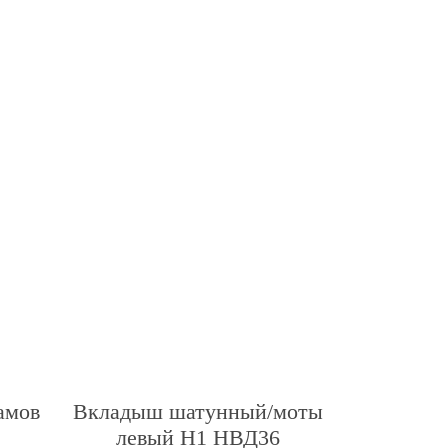
амов
Вкладыш шатунный/моты
левый Н1 НВД36