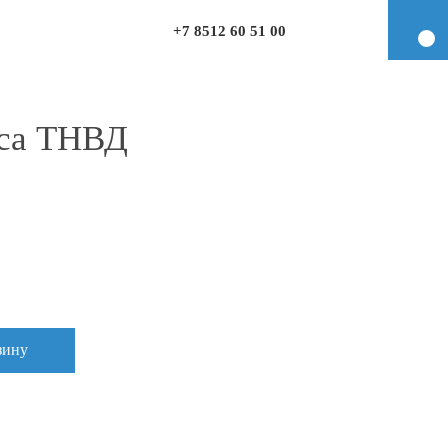
+7 8512 60 51 00
оса ТНВД
зину