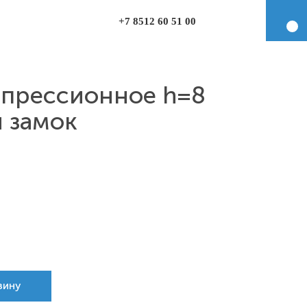
+7 8512 60 51 00
мпрессионное h=8
 замок
зину