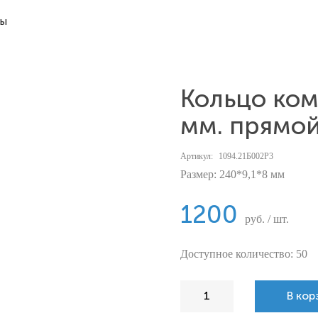
ты
Кольцо ко
мм. прямой
Артикул:
1094.21Б002Р3
Размер: 240*9,1*8 мм
1200
руб. / шт.
Доступное количество: 50
В кор