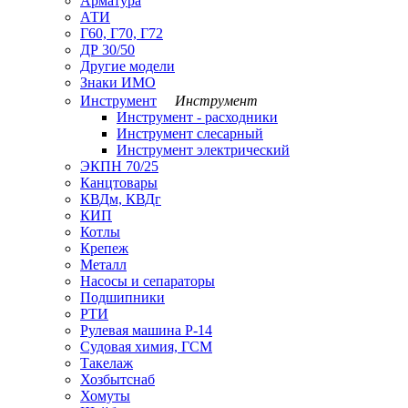
Арматура
АТИ
Г60, Г70, Г72
ДР 30/50
Другие модели
Знаки ИМО
Инструмент
Инструмент
Инструмент - расходники
Инструмент слесарный
Инструмент электрический
ЭКПН 70/25
Канцтовары
КВДм, КВДг
КИП
Котлы
Крепеж
Металл
Насосы и сепараторы
Подшипники
РТИ
Рулевая машина Р-14
Судовая химия, ГСМ
Такелаж
Хозбытснаб
Хомуты