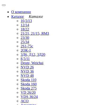
О компании
Каталог
Каталог
10,5/13
12/14
18/22
21/21, 21/15, ЯМЗ
23/30
25/34
2S1-75с
2ОК-1
3Д6, Д12, 3Д20
8,5/11
Deutz, Weichai
NVD 26
NVD 36
NVD 48
Skoda 110
Skoda 160
Skoda 275
VD 26/20
VDS 36/24
АСО