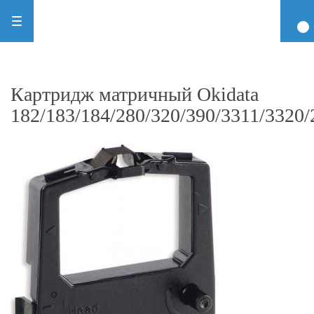
Картридж матричный Okidata
182/183/184/280/320/390/3311/3320