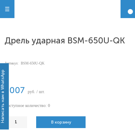
Дрель ударная BSM-650U-QK
Артикул:
BSM-650U-QK
-
Написать нам в WhatsApp
3007
руб. / шт.
Доступное количество: 0
В корзину