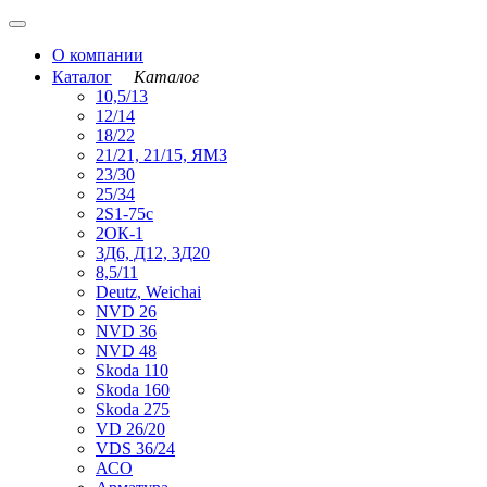
О компании
Каталог
Каталог
10,5/13
12/14
18/22
21/21, 21/15, ЯМЗ
23/30
25/34
2S1-75с
2ОК-1
3Д6, Д12, 3Д20
8,5/11
Deutz, Weichai
NVD 26
NVD 36
NVD 48
Skoda 110
Skoda 160
Skoda 275
VD 26/20
VDS 36/24
АСО