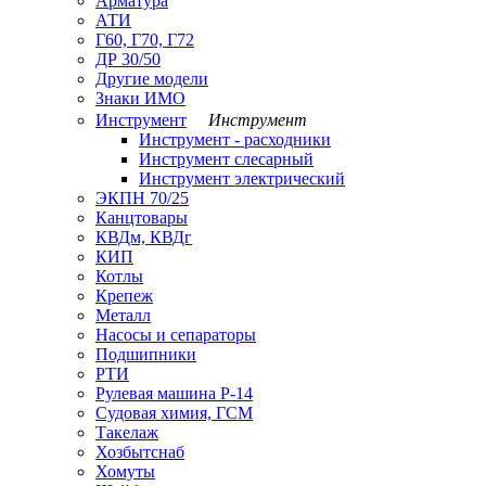
Арматура
АТИ
Г60, Г70, Г72
ДР 30/50
Другие модели
Знаки ИМО
Инструмент
Инструмент
Инструмент - расходники
Инструмент слесарный
Инструмент электрический
ЭКПН 70/25
Канцтовары
КВДм, КВДг
КИП
Котлы
Крепеж
Металл
Насосы и сепараторы
Подшипники
РТИ
Рулевая машина Р-14
Судовая химия, ГСМ
Такелаж
Хозбытснаб
Хомуты