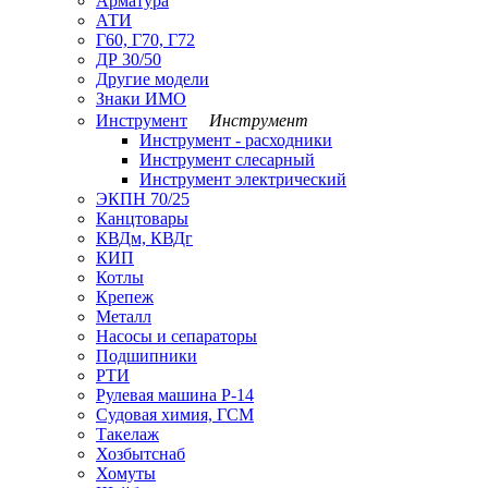
Арматура
АТИ
Г60, Г70, Г72
ДР 30/50
Другие модели
Знаки ИМО
Инструмент
Инструмент
Инструмент - расходники
Инструмент слесарный
Инструмент электрический
ЭКПН 70/25
Канцтовары
КВДм, КВДг
КИП
Котлы
Крепеж
Металл
Насосы и сепараторы
Подшипники
РТИ
Рулевая машина Р-14
Судовая химия, ГСМ
Такелаж
Хозбытснаб
Хомуты