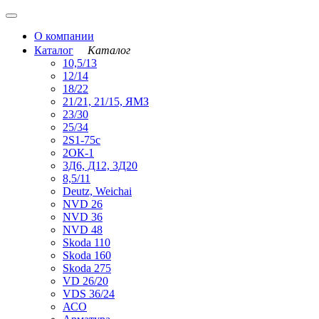
О компании
Каталог
Каталог
10,5/13
12/14
18/22
21/21, 21/15, ЯМЗ
23/30
25/34
2S1-75с
2ОК-1
3Д6, Д12, 3Д20
8,5/11
Deutz, Weichai
NVD 26
NVD 36
NVD 48
Skoda 110
Skoda 160
Skoda 275
VD 26/20
VDS 36/24
АСО