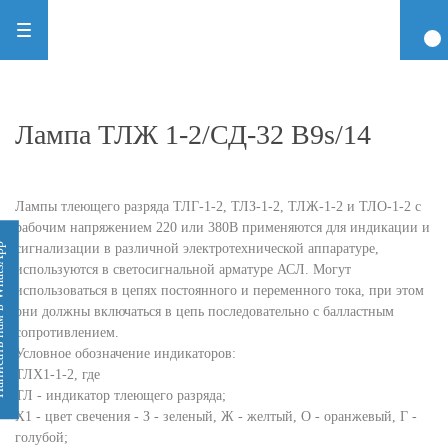
Лампа ТЛЖ 1-2/СД-32 В9s/14
Лампы тлеющего разряда ТЛГ-1-2, ТЛЗ-1-2, ТЛЖ-1-2 и ТЛО-1-2 с
рабочим напряжением 220 или 380В применяются для индикации и
сигнализации в различной электротехнической аппаратуре,
 WhatsApp
используются в светосигнальной арматуре АСЛ. Могут
использоваться в цепях постоянного и переменного тока, при этом
они должны включаться в цепь последовательно с балластным
сопротивлением.
Условное обозначение индикаторов:
ТЛХ1-1-2, где
ТЛ - индикатор тлеющего разряда;
Х1 - цвет свечения - З - зеленый, Ж - желтый, О - оранжевый, Г -
голубой;