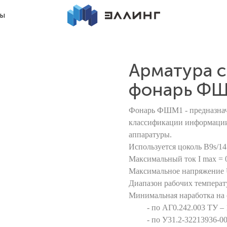
ты
Арматура с
фонарь ФШ
Фонарь ФШМ1 - предназнач
классификации информации
аппаратуры.
Используется цоколь В9s/1
Максимальный ток I max = 
Максимальное напряжение 
Диапазон рабочих температур
Минимальная наработка на 
- по АГ0.242.003 ТУ – 10
- по У31.2-32213936-001: