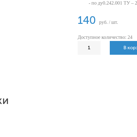
- по ду0.242.001 ТУ – 20
140
руб. / шт.
Доступное количество: 24
В кор
ки