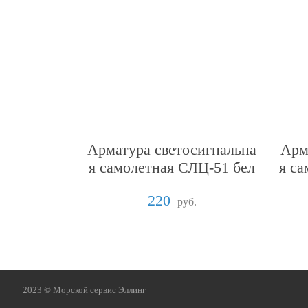
Арматура светосигнальна
Арм
я самолетная СЛЦ-51 бел
я с
ая
220
руб.
2023 ©️
Морской сервис Эллинг