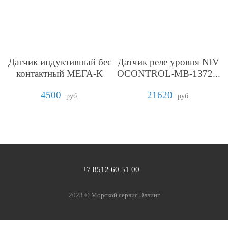
Датчик индуктивный бес
Датчик реле уровня NIV
контактный МЕГА-К
OCONTROL-MB-1372...
4500
21620
руб.
руб.
+7 8512 60 51 00
2023 ©️
Морской сервис Эллинг
Написать нам в WhatsApp