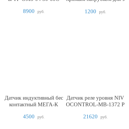
кранированного кабеля
8900
1200
руб.
руб.
Датчик индуктивный бес
Датчик реле уровня NIV
контактный МЕГА-К
OCONTROL-MB-1372 P
uskás Tivadar Венгрия
4500
21620
руб.
руб.