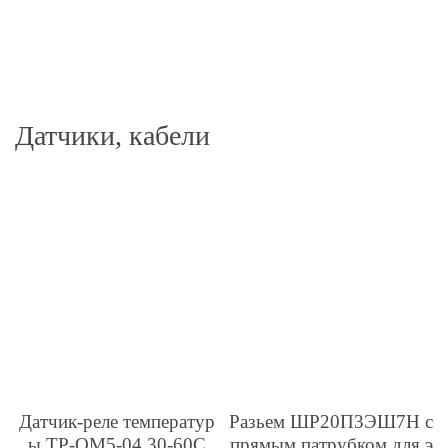
Датчики, кабели
Датчик-реле температур
Разьем ШР20П3ЭШ7Н с
ы ТР-ОМ5-04 30-60С
прямым патрубком для э