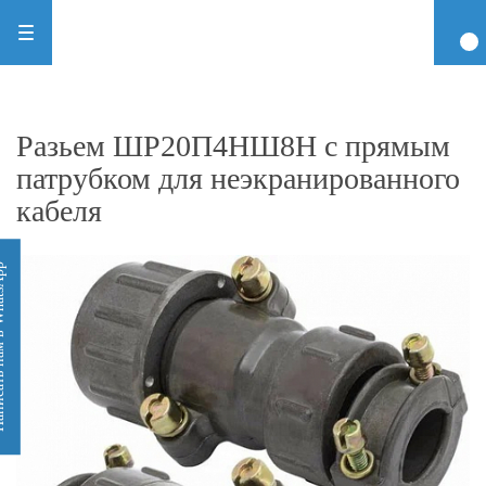
Разьем ШР20П4НШ8Н с прямым
патрубком для неэкранированного
кабеля
 WhatsApp