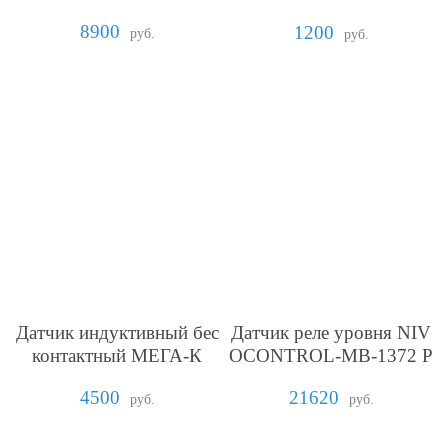
кранированного кабеля
8900
1200
руб.
руб.
Датчик индуктивный бес
Датчик реле уровня NIV
контактный МЕГА-К
OCONTROL-MB-1372 P
uskás Tivadar Венгрия
4500
21620
руб.
руб.