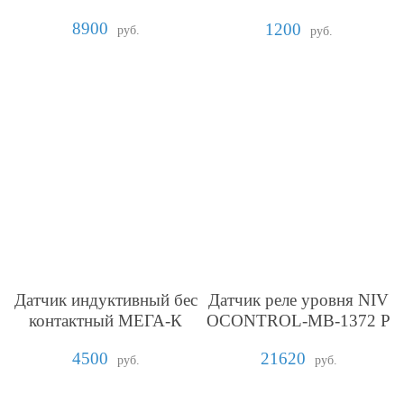
кранированного кабеля
8900
1200
руб.
руб.
Датчик индуктивный бес
Датчик реле уровня NIV
контактный МЕГА-К
OCONTROL-MB-1372 P
uskás Tivadar Венгрия
4500
21620
руб.
руб.