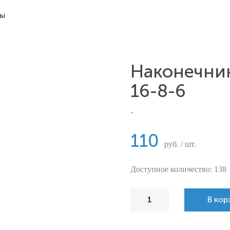
ты
Наконечни
16-8-6
-
110
руб. / шт.
Доступное количество: 138
В кор